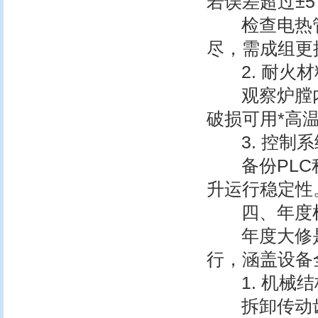
若误差超过±5
检查电热管
尽，需成组更
2. 耐火材
观察炉膛内
破损可用*高
3. 控制系
备份PLC程
升运行稳定性
四、年度检
年度大修是
行，涵盖设备
1. 机械结
拆卸传动齿